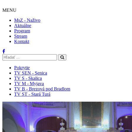
MENU
MsZ - Naživo
Aktuálne
Program
Stream
Kontakt
Pokrytie
TV SEN - Senica
TV S - Skalica
TV M - Myjava
TV B - Brezová pod Bradlom
TV ST - Stará Turá