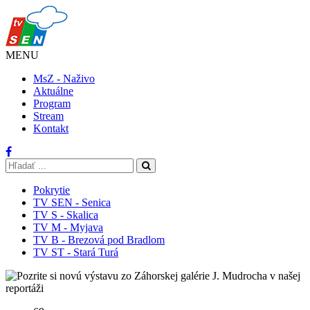
MENU
MsZ - Naživo
Aktuálne
Program
Stream
Kontakt
Pokrytie
TV SEN - Senica
TV S - Skalica
TV M - Myjava
TV B - Brezová pod Bradlom
TV ST - Stará Turá