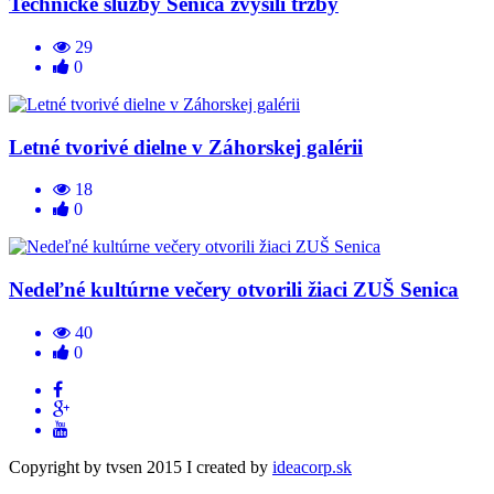
Technické služby Senica zvýšili tržby
29
0
Letné tvorivé dielne v Záhorskej galérii
18
0
Nedeľné kultúrne večery otvorili žiaci ZUŠ Senica
40
0
Copyright by tvsen 2015 I created by
ideacorp.sk