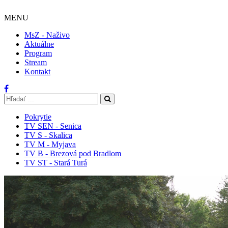
MENU
MsZ - Naživo
Aktuálne
Program
Stream
Kontakt
Pokrytie
TV SEN - Senica
TV S - Skalica
TV M - Myjava
TV B - Brezová pod Bradlom
TV ST - Stará Turá