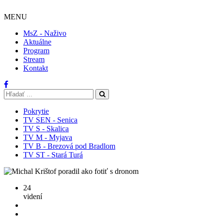
MENU
MsZ - Naživo
Aktuálne
Program
Stream
Kontakt
Pokrytie
TV SEN - Senica
TV S - Skalica
TV M - Myjava
TV B - Brezová pod Bradlom
TV ST - Stará Turá
24
videní