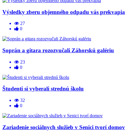
Výsledky zberu objemného odpadu vás prekvapia
27
0
Soprán a gitara rozozvučali Záhorskú galériu
23
0
Študenti si vyberali strednú školu
32
0
Zariadenie sociálnych služieb v Senici tvorí domov