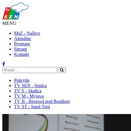
MENU
MsZ - Naživo
Aktuálne
Program
Stream
Kontakt
Pokrytie
TV SEN - Senica
TV S - Skalica
TV M - Myjava
TV B - Brezová pod Bradlom
TV ST - Stará Turá