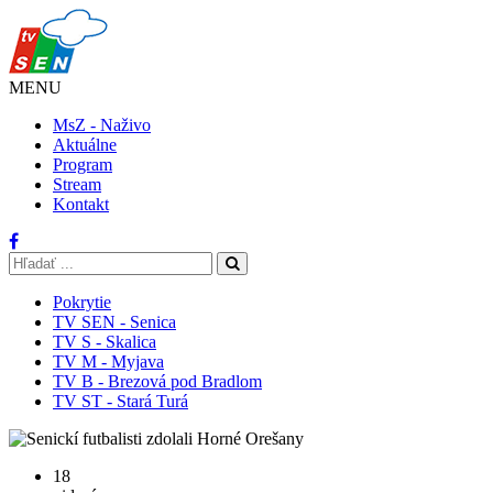
MENU
MsZ - Naživo
Aktuálne
Program
Stream
Kontakt
Pokrytie
TV SEN - Senica
TV S - Skalica
TV M - Myjava
TV B - Brezová pod Bradlom
TV ST - Stará Turá
18