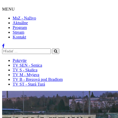
MENU
MsZ - Naživo
Aktuálne
Program
Stream
Kontakt
Pokrytie
TV SEN - Senica
TV S - Skalica
TV M - Myjava
TV B - Brezová pod Bradlom
TV ST - Stará Turá