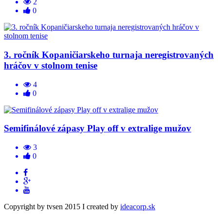
2
0
3. ročník Kopaničiarskeho turnaja neregistrovaných
hráčov v stolnom tenise
4
0
Semifinálové zápasy Play off v extralige mužov
3
0
Copyright by tvsen 2015 I created by
ideacorp.sk