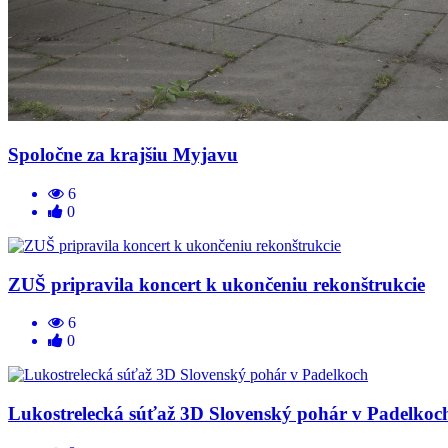
Spoločne za krajšiu Myjavu
6
0
ZUŠ pripravila koncert k ukončeniu rekonštrukcie
6
0
Lukostrelecká súťaž 3D Slovenský pohár v Padelkoc