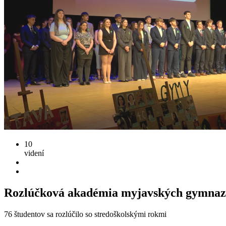
10
videní
Rozlúčková akadémia myjavských gymnaz
76 študentov sa rozlúčilo so stredoškolskými rokmi