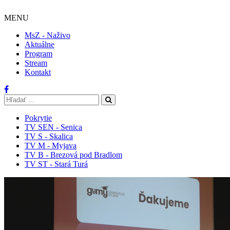
MENU
MsZ - Naživo
Aktuálne
Program
Stream
Kontakt
Pokrytie
TV SEN - Senica
TV S - Skalica
TV M - Myjava
TV B - Brezová pod Bradlom
TV ST - Stará Turá