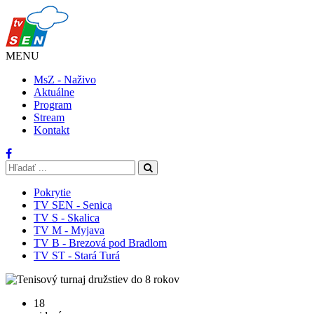
MENU
MsZ - Naživo
Aktuálne
Program
Stream
Kontakt
Pokrytie
TV SEN - Senica
TV S - Skalica
TV M - Myjava
TV B - Brezová pod Bradlom
TV ST - Stará Turá
18