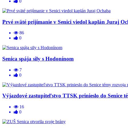
0
Prvé sväté prijímanie v Senici viedol kaplán Juraj O
86
0
Senica spája sily s Hodonínom
7
0
Výjazdové zastupiteľstvo TTSK prinieslo do Senice t
16
0