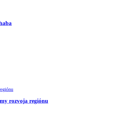
chaba
émy rozvoja regiónu