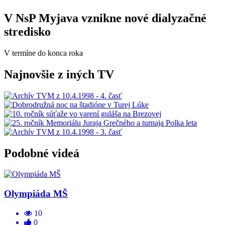
V NsP Myjava vznikne nové dialyzačné
stredisko
V termíne do konca roka
Najnovšie z iných TV
Podobné videá
Olympiáda MŠ
10
0