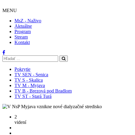
MENU
MsZ - Naživo
Aktuálne
Program
Stream
Kontakt
Pokrytie
TV SEN - Senica
TV S - Skalica
TV M - Myjava
TV B - Brezová pod Bradlom
TV ST - Stará Turá
2
videní