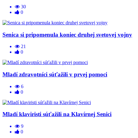
30
0
Senica si pripomenula koniec druhej svetovej vojny
21
0
Mladí zdravotníci súťažili v prvej pomoci
6
0
Mladí klaviristi súťažili na Klavírnej Senici
9
0