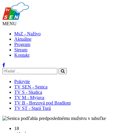
MENU
MsZ - Naživo
Aktuálne
Program
Stream
Kontakt
Pokrytie
TV SEN - Senica
TV S - Skalica
TV M - Myjava
TV B - Brezová pod Bradlom
TV ST - Stará Turá
18