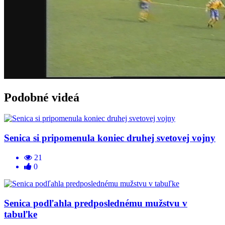
Podobné videá
Senica si pripomenula koniec druhej svetovej vojny
21
0
Senica podľahla predposlednému mužstvu v
tabuľke