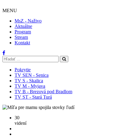
MENU
MsZ - Naživo
Aktuálne
Program
Stream
Kontakt
Pokrytie
TV SEN - Senica
TV S - Skalica
TV M - Myjava
TV B - Brezová pod Bradlom
TV ST - Stará Turá
30
videní